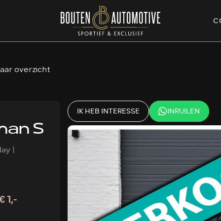
C
aar overzicht
IK HEB INTERESSE
INRUILEN
man S
ay |
€ 1,-