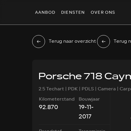
AANBOD
DIENSTEN
OVER ONS
Terug naar overzicht
Terug n
Porsche 718 Cay
2.5 Techart | PDK | PDLS | Camera | Carpl
Kilometerstand
Bouwjaar
92.870
19-11-
2017