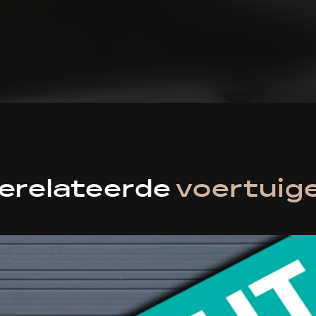
erelateerde
voertuig