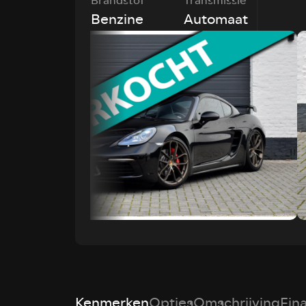
Brandstof
Transmissie
Benzine
Automaat
Kenmerken
Opties
Omschrijving
Fin