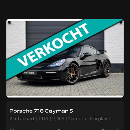
Porsche 718 Cayman S
2.5 Techart | PDK | PDLS | Camera | Carplay |